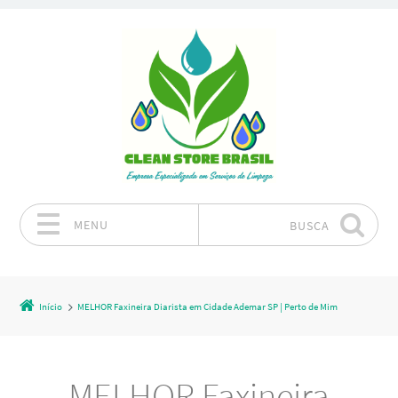
MENU
BUSCA
Pular para o conteúdo
Início
MELHOR Faxineira Diarista em Cidade Ademar SP | Perto de Mim
MELHOR Faxineira