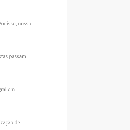
Por isso, nosso
istas passam
gral em
ização de