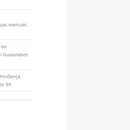
zas mensais.
 ou
m Guaianases
 mudança
es SP.