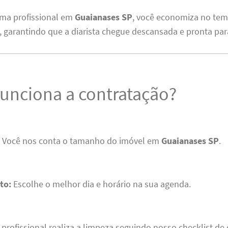
uma profissional em
Guaianases SP
, você economiza no te
 garantindo que a diarista chegue descansada e pronta par
unciona a contratação?
:
Você nos conta o tamanho do imóvel em
Guaianases SP
.
to:
Escolhe o melhor dia e horário na sua agenda.
 profissional realiza a limpeza seguindo nosso checklist de