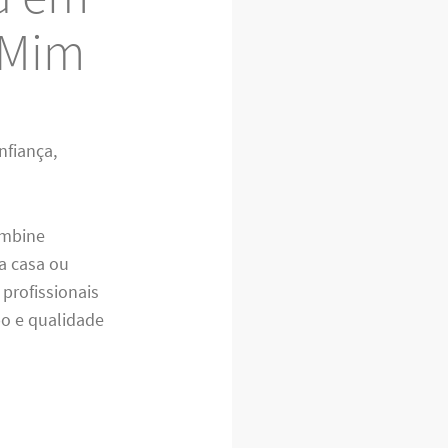
 Mim
nfiança,
ombine
a casa ou
 profissionais
po e qualidade