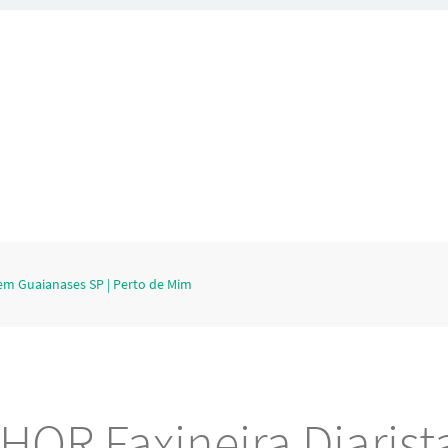
 em Guaianases SP | Perto de Mim
HOR Faxineira Diarist