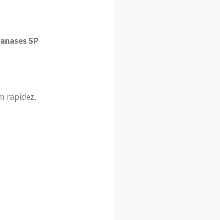
aianases SP
m rapidez.