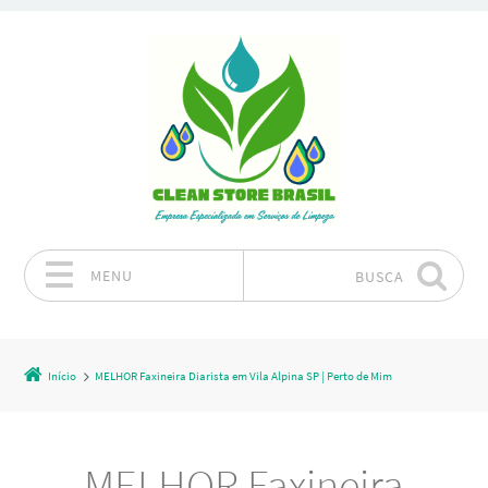
MENU
BUSCA
Pular para o conteúdo
Início
MELHOR Faxineira Diarista em Vila Alpina SP | Perto de Mim
MELHOR Faxineira