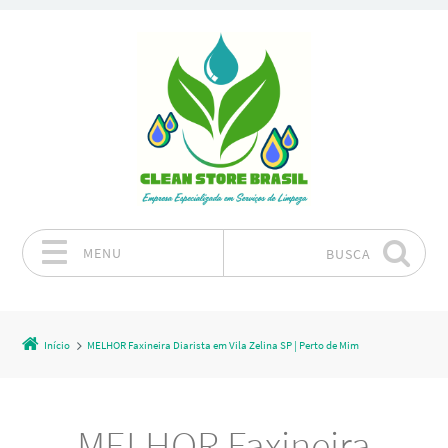
MENU
BUSCA
Pular para o conteúdo
Início
MELHOR Faxineira Diarista em Vila Zelina SP | Perto de Mim
MELHOR Faxineira