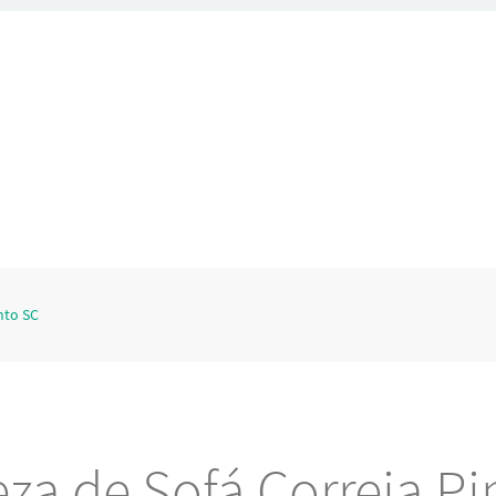
nto SC
za de Sofá Correia Pi