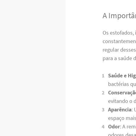
A Importâ
Os estofados, 
constantemente
regular desse
para a saúde d
Saúde e Hig
bactérias q
Conservaçã
evitando o 
Aparência
:
espaço mais
Odor
: A re
odores desa