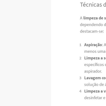
Técnicas 
A
limpeza de 
dependendo do 
destacam-se:
Aspiração
: 
menos uma 
Limpeza a s
específicos
aspirador.
Lavagem co
solução de 
Limpeza a 
desinfetar e