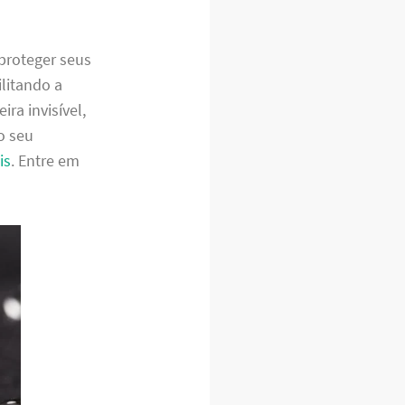
 proteger seus
litando a
ra invisível,
o seu
is
. Entre em