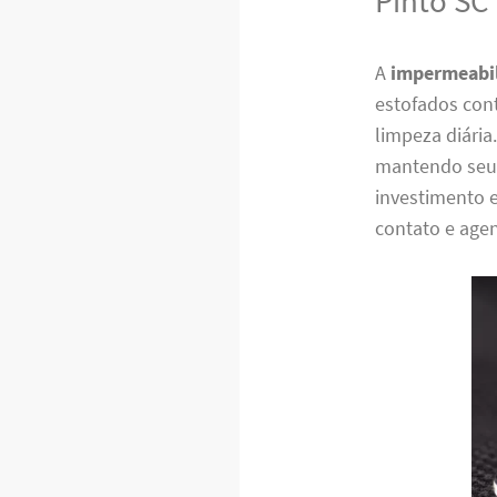
Pinto SC
A
impermeabil
estofados cont
limpeza diária
mantendo seu 
investimento 
contato e agen