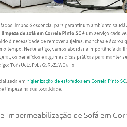
ofados limpos é essencial para garantir um ambiente saudáv
A
limpeza de sofá em Correia Pinto SC
é um serviço cada ve
vido à necessidade de remover sujeiras, manchas e ácaros 
o tempo. Neste artigo, vamos abordar a importância da l
eral, os benefícios e algumas dicas práticas para manter s
ódigo: T6Y7U8L5F9L7G5R5Z3WQ6H8.
cializada em
higienização de estofados em Correia Pinto SC
de limpeza na sua localidade.
de Impermeabilização de Sofá em Cor