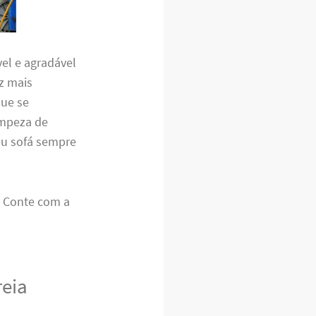
el e agradável
z mais
que se
impeza de
eu sofá sempre
. Conte com a
reia