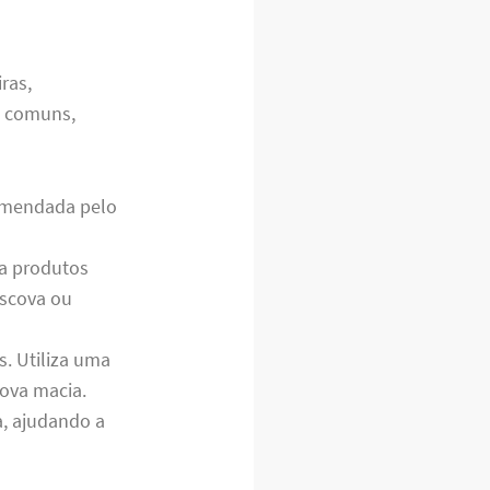
ras,
is comuns,
comendada pelo
za produtos
escova ou
s. Utiliza uma
ova macia.
a, ajudando a