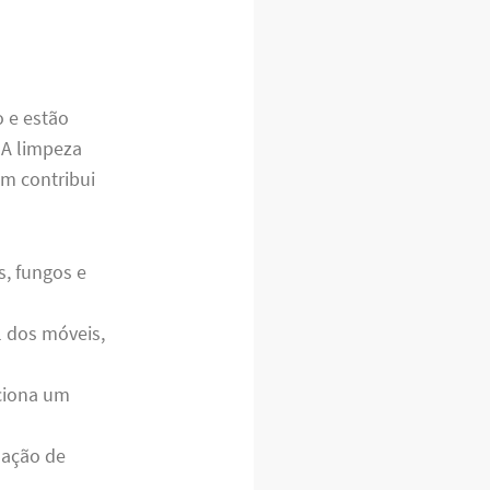
o e estão
 A limpeza
m contribui
s, fungos e
l dos móveis,
ciona um
nação de