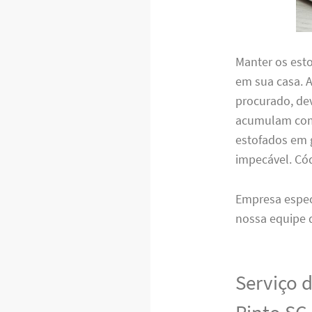
Manter os est
em sua casa. 
procurado, de
acumulam com 
estofados em g
impecável. C
Empresa espe
nossa equipe 
Serviço 