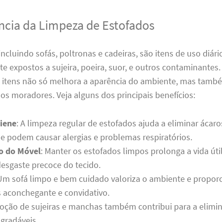
ncia da Limpeza de Estofados
incluindo sofás, poltronas e cadeiras, são itens de uso diári
 expostos a sujeira, poeira, suor, e outros contaminantes.
s itens não só melhora a aparência do ambiente, mas també
os moradores. Veja alguns dos principais benefícios:
iene
: A limpeza regular de estofados ajuda a eliminar ácaro
ue podem causar alergias e problemas respiratórios.
o do Móvel
: Manter os estofados limpos prolonga a vida úti
desgaste precoce do tecido.
 Um sofá limpo e bem cuidado valoriza o ambiente e propor
 aconchegante e convidativo.
moção de sujeiras e manchas também contribui para a elimi
gradáveis.