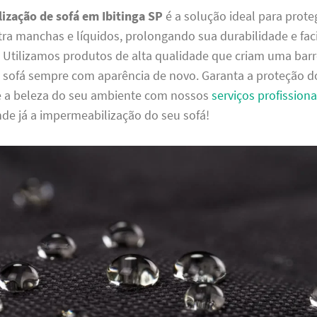
ização de sofá em Ibitinga SP
é a solução ideal para prote
ra manchas e líquidos, prolongando sua durabilidade e faci
. Utilizamos produtos de alta qualidade que criam uma barrei
sofá sempre com aparência de novo. Garanta a proteção d
e a beleza do seu ambiente com nossos
serviços profissiona
de já a impermeabilização do seu sofá!