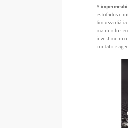
A
impermeabil
estofados cont
limpeza diária
mantendo seu 
investimento 
contato e agen