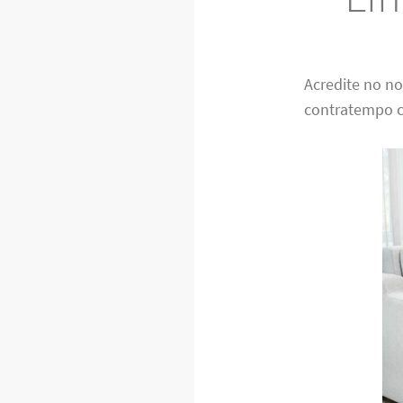
Acredite no n
contratempo c