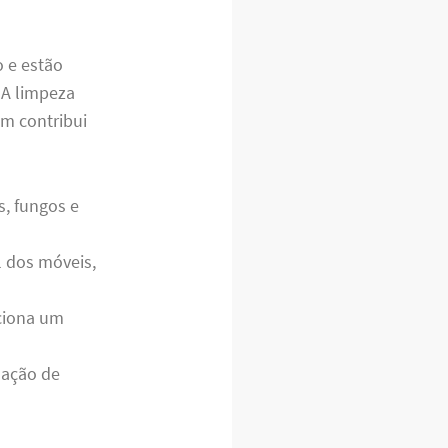
o e estão
 A limpeza
m contribui
s, fungos e
l dos móveis,
ciona um
nação de