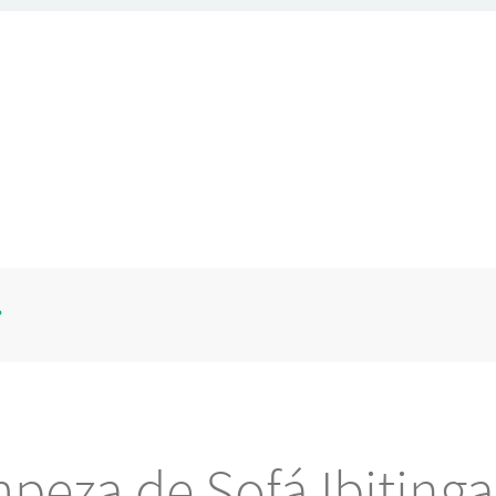
P
peza de Sofá Ibiting