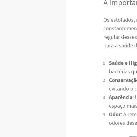
A Importâ
Os estofados, 
constantemente
regular desse
para a saúde d
Saúde e Hig
bactérias q
Conservaçã
evitando o 
Aparência
:
espaço mais
Odor
: A re
odores desa