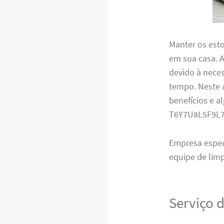
Manter os est
em sua casa. 
devido à nece
tempo. Neste a
benefícios e a
T6Y7U8L5F9L
Empresa espe
equipe de limp
Serviço 