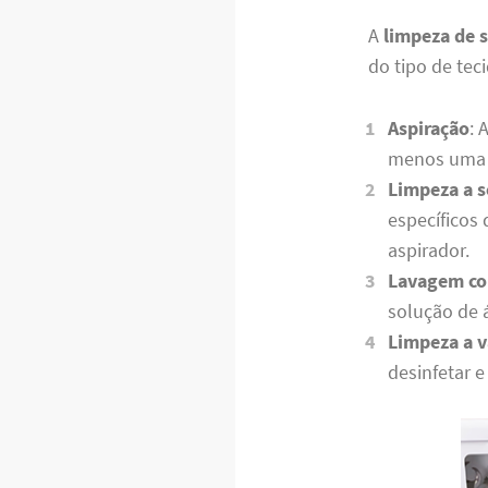
A
limpeza de s
do tipo de tec
Aspiração
: 
menos uma 
Limpeza a s
específicos
aspirador.
Lavagem co
solução de 
Limpeza a 
desinfetar e