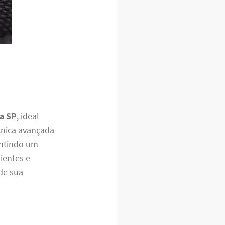
ga SP
, ideal
cnica avançada
antindo um
rientes e
de sua