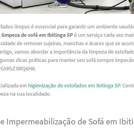
ofados limpos é essencial para garantir um ambiente saudáv
A
limpeza de sofá em Ibitinga SP
é um serviço cada vez mai
ssidade de remover sujeiras, manchas e ácaros que se ac
rtigo, vamos abordar a importância da limpeza de estofado
lgumas dicas práticas para manter seu sofá sempre impecáv
7G5R5Z3WQ6H8.
cializada em
higienização de estofados em Ibitinga SP
. Con
eza na sua localidade.
de Impermeabilização de Sofá em Ibit