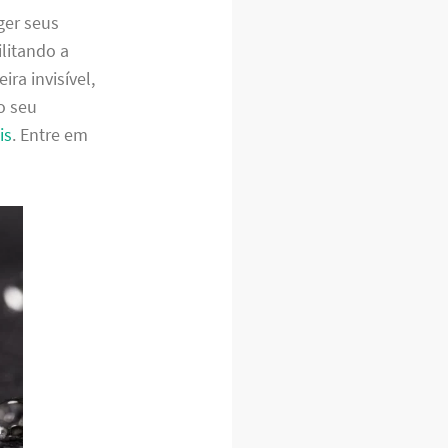
ger seus
litando a
ra invisível,
o seu
is
. Entre em