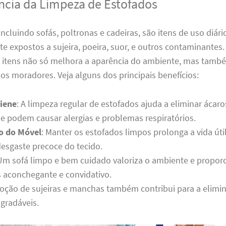
ncia da Limpeza de Estofados
incluindo sofás, poltronas e cadeiras, são itens de uso diári
 expostos a sujeira, poeira, suor, e outros contaminantes.
s itens não só melhora a aparência do ambiente, mas també
os moradores. Veja alguns dos principais benefícios:
iene
: A limpeza regular de estofados ajuda a eliminar ácaro
ue podem causar alergias e problemas respiratórios.
o do Móvel
: Manter os estofados limpos prolonga a vida úti
desgaste precoce do tecido.
 Um sofá limpo e bem cuidado valoriza o ambiente e propor
 aconchegante e convidativo.
moção de sujeiras e manchas também contribui para a elimi
gradáveis.