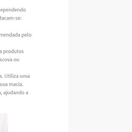
, dependendo
stacam-se:
comendada pelo
za produtos
escova ou
s. Utiliza uma
ova macia.
a, ajudando a