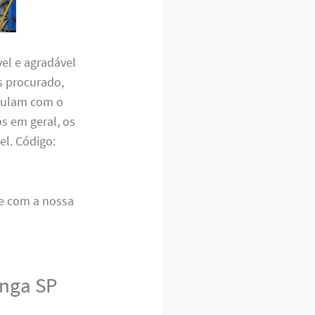
el e agradável
s procurado,
umulam com o
s em geral, os
el. Código:
te com a nossa
inga SP