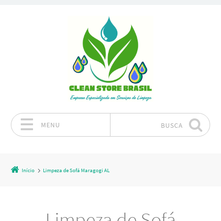
MENU
BUSCA
Pular para o conteúdo
Início
Limpeza de Sofá Maragogi AL
Limpeza de Sofá