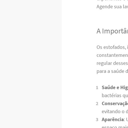
Agende sua la
A Importâ
Os estofados, 
constantemente
regular desse
para a saúde d
Saúde e Hig
bactérias q
Conservaçã
evitando o 
Aparência
:
espaço mais