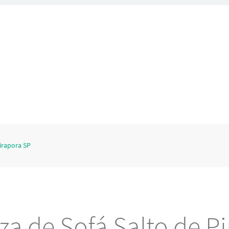
irapora SP
a de Sofá Salto de P