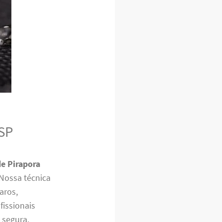
 SP
de Pirapora
 Nossa técnica
aros,
fissionais
 segura.