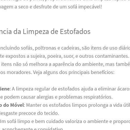
vagem a seco e desfrute de um sofá impecável!
ncia da Limpeza de Estofados
incluindo sofás, poltronas e cadeiras, são itens de uso diári
 expostos a sujeira, poeira, suor, e outros contaminantes.
s itens não só melhora a aparência do ambiente, mas també
os moradores. Veja alguns dos principais benefícios:
iene
: A limpeza regular de estofados ajuda a eliminar ácaro
ue podem causar alergias e problemas respiratórios.
o do Móvel
: Manter os estofados limpos prolonga a vida úti
desgaste precoce do tecido.
 Um sofá limpo e bem cuidado valoriza o ambiente e propor
 aconchegante e convidativo.