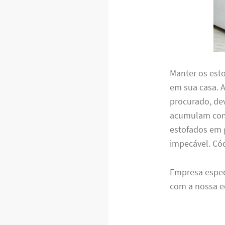
Manter os est
em sua casa. 
procurado, de
acumulam com 
estofados em g
impecável. C
Empresa espe
com a nossa e