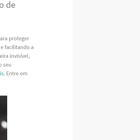
o de
para proteger
 facilitando a
ra invisível,
o seu
is
. Entre em