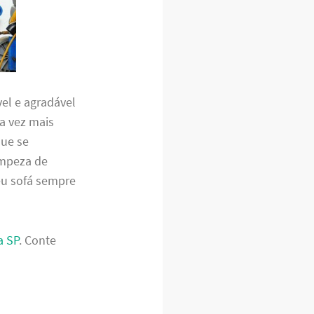
el e agradável
a vez mais
que se
impeza de
eu sofá sempre
a SP
. Conte