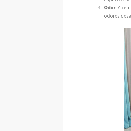
Odor
: A re
odores desa