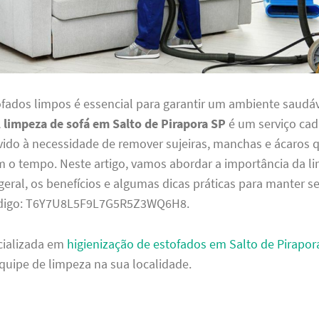
ofados limpos é essencial para garantir um ambiente saudáv
A
limpeza de sofá em Salto de Pirapora SP
é um serviço cad
vido à necessidade de remover sujeiras, manchas e ácaros 
o tempo. Neste artigo, vamos abordar a importância da l
eral, os benefícios e algumas dicas práticas para manter s
ódigo: T6Y7U8L5F9L7G5R5Z3WQ6H8.
cializada em
higienização de estofados em Salto de Pirapor
quipe de limpeza na sua localidade.