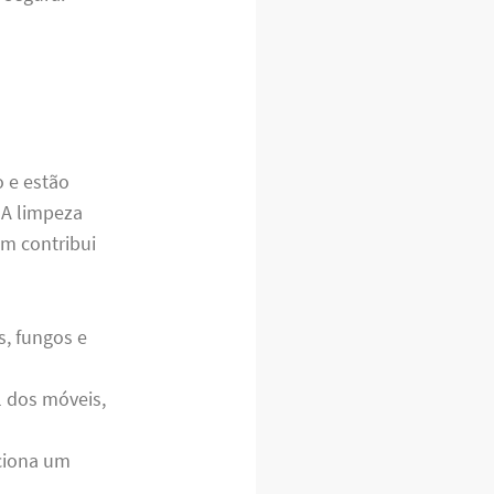
o e estão
 A limpeza
m contribui
s, fungos e
l dos móveis,
ciona um