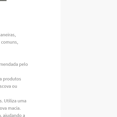
aneiras,
is comuns,
comendada pelo
za produtos
escova ou
s. Utiliza uma
ova macia.
a, ajudando a