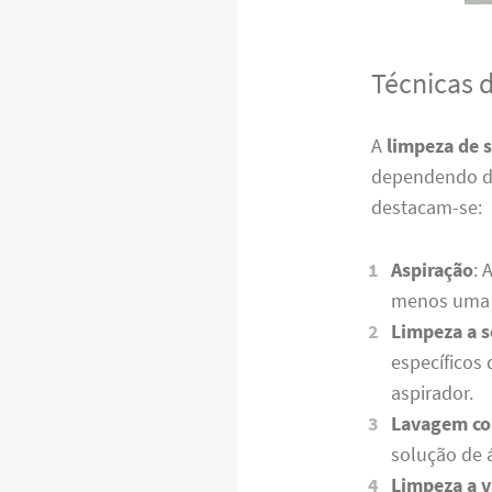
Técnicas 
A
limpeza de 
dependendo do 
destacam-se:
Aspiração
: 
menos uma 
Limpeza a s
específicos
aspirador.
Lavagem co
solução de 
Limpeza a 