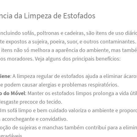
ncia da Limpeza de Estofados
incluindo sofás, poltronas e cadeiras, são itens de uso diári
 expostos a sujeira, poeira, suor, e outros contaminantes.
s itens não só melhora a aparência do ambiente, mas també
os moradores. Veja alguns dos principais benefícios:
iene
: A limpeza regular de estofados ajuda a eliminar ácaro
ue podem causar alergias e problemas respiratórios.
o do Móvel
: Manter os estofados limpos prolonga a vida úti
desgaste precoce do tecido.
 Um sofá limpo e bem cuidado valoriza o ambiente e propor
 aconchegante e convidativo.
moção de sujeiras e manchas também contribui para a elimi
gradáveis.