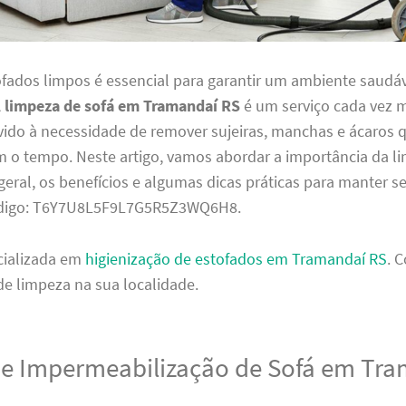
ofados limpos é essencial para garantir um ambiente saudáv
A
limpeza de sofá em Tramandaí RS
é um serviço cada vez 
vido à necessidade de remover sujeiras, manchas e ácaros 
o tempo. Neste artigo, vamos abordar a importância da l
eral, os benefícios e algumas dicas práticas para manter s
ódigo: T6Y7U8L5F9L7G5R5Z3WQ6H8.
cializada em
higienização de estofados em Tramandaí RS
. 
de limpeza na sua localidade.
de Impermeabilização de Sofá em Tr