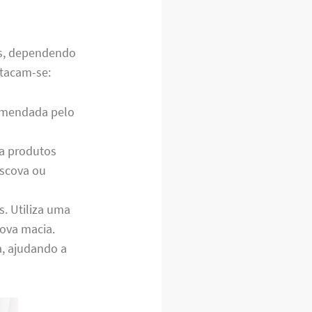
as, dependendo
stacam-se:
comendada pelo
za produtos
escova ou
s. Utiliza uma
ova macia.
a, ajudando a