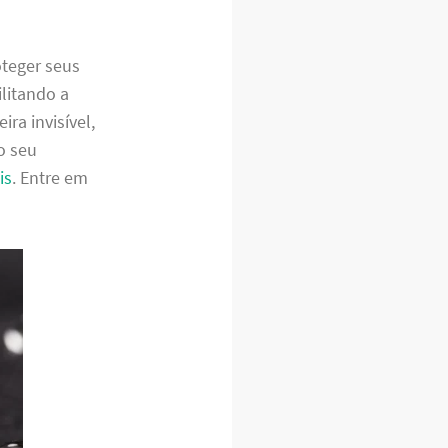
oteger seus
litando a
ra invisível,
o seu
is
. Entre em