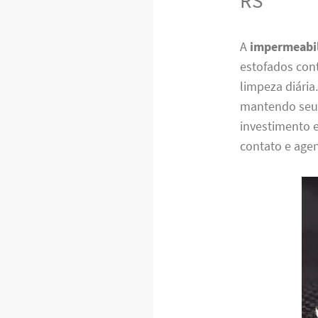
RS
A
impermeabil
estofados cont
limpeza diária
mantendo seu 
investimento 
contato e agen