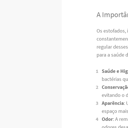
A Importâ
Os estofados, 
constantemente
regular desse
para a saúde d
Saúde e Hig
bactérias q
Conservaçã
evitando o 
Aparência
:
espaço mais
Odor
: A re
odores desa