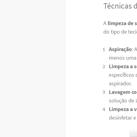
Técnicas 
A
limpeza de 
do tipo de tec
Aspiração
: 
menos uma 
Limpeza a s
específicos
aspirador.
Lavagem co
solução de 
Limpeza a 
desinfetar e