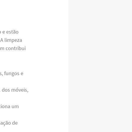
o e estão
 A limpeza
m contribui
s, fungos e
l dos móveis,
ciona um
nação de