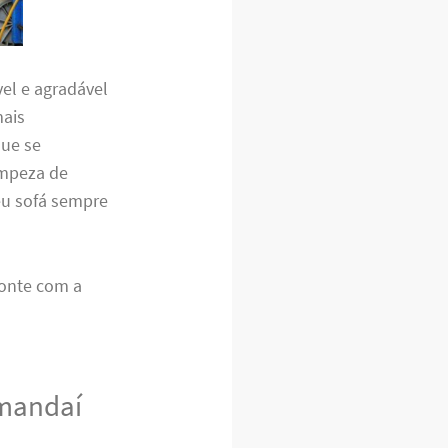
el e agradável
mais
que se
impeza de
eu sofá sempre
Conte com a
amandaí