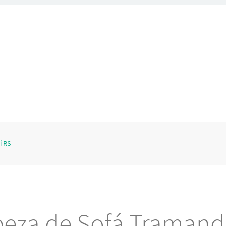
í RS
eza de Sofá Tramand