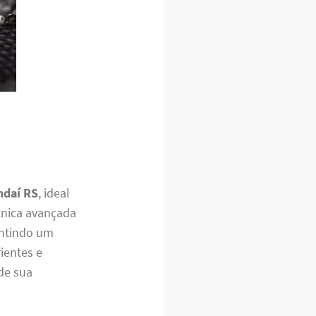
ndaí RS
, ideal
cnica avançada
antindo um
rientes e
de sua