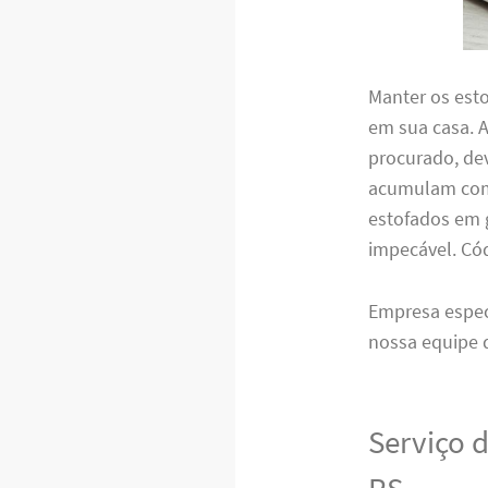
Manter os est
em sua casa. 
procurado, de
acumulam com 
estofados em g
impecável. C
Empresa espe
nossa equipe 
Serviço 