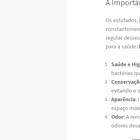
A Importâ
Os estofados, 
constantemente
regular desse
para a saúde d
Saúde e Hig
bactérias q
Conservaçã
evitando o 
Aparência
:
espaço mais
Odor
: A re
odores desa