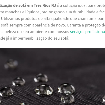
ização de sofá em Três Rios RJ
é a solução ideal para prot
ra manchas e líquidos, prolongando sua durabilidade e faci
. Utilizamos produtos de alta qualidade que criam uma barrei
sofá sempre com aparência de novo. Garanta a proteção d
e a beleza do seu ambiente com nossos
serviços profissiona
de já a impermeabilização do seu sofá!