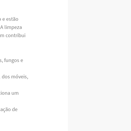
o e estão
 A limpeza
m contribui
s, fungos e
l dos móveis,
ciona um
nação de