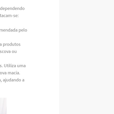
s, dependendo
stacam-se:
comendada pelo
za produtos
escova ou
s. Utiliza uma
ova macia.
a, ajudando a