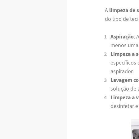
A
limpeza de 
do tipo de tec
Aspiração
: 
menos uma 
Limpeza a s
específicos
aspirador.
Lavagem co
solução de 
Limpeza a 
desinfetar e