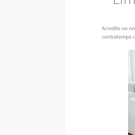
Acredite no n
contratempo c