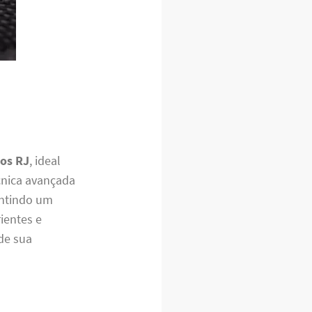
ios RJ
, ideal
cnica avançada
antindo um
rientes e
de sua