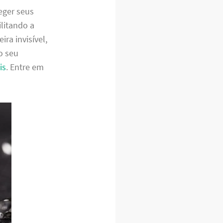
eger seus
litando a
ra invisível,
o seu
is
. Entre em