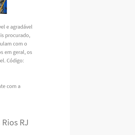
el e agradável
is procurado,
umulam com o
s em geral, os
el. Código:
nte com a
 Rios RJ