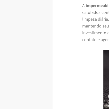
A
impermeabil
estofados cont
limpeza diária
mantendo seu 
investimento 
contato e agen