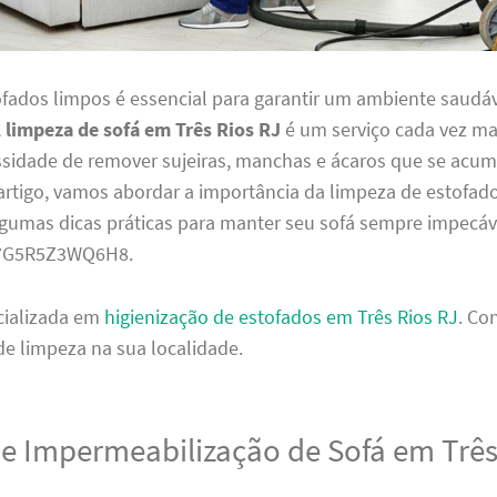
ofados limpos é essencial para garantir um ambiente saudáv
A
limpeza de sofá em Três Rios RJ
é um serviço cada vez ma
ssidade de remover sujeiras, manchas e ácaros que se ac
rtigo, vamos abordar a importância da limpeza de estofado
lgumas dicas práticas para manter seu sofá sempre impecáv
7G5R5Z3WQ6H8.
cializada em
higienização de estofados em Três Rios RJ
. Co
de limpeza na sua localidade.
de Impermeabilização de Sofá em Três