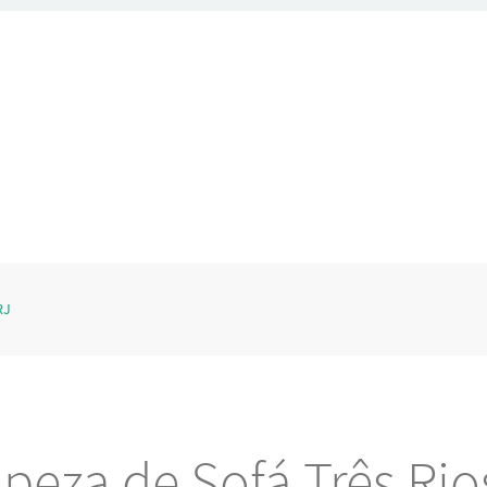
RJ
peza de Sofá Três Rio