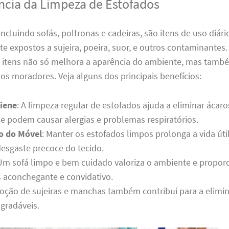
ncia da Limpeza de Estofados
incluindo sofás, poltronas e cadeiras, são itens de uso diári
 expostos a sujeira, poeira, suor, e outros contaminantes.
s itens não só melhora a aparência do ambiente, mas també
os moradores. Veja alguns dos principais benefícios:
iene
: A limpeza regular de estofados ajuda a eliminar ácaro
ue podem causar alergias e problemas respiratórios.
o do Móvel
: Manter os estofados limpos prolonga a vida úti
desgaste precoce do tecido.
 Um sofá limpo e bem cuidado valoriza o ambiente e propor
 aconchegante e convidativo.
moção de sujeiras e manchas também contribui para a elimi
gradáveis.